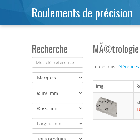
Roulements de précision
Recherche
MÃ©trologie 
Toutes nos
références
Img.
R
M
T