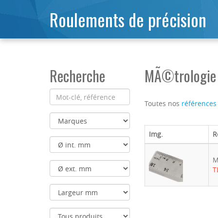
Roulements de précision
Recherche
MÃ©trologie 
Toutes nos
références
Img.
R
M
T