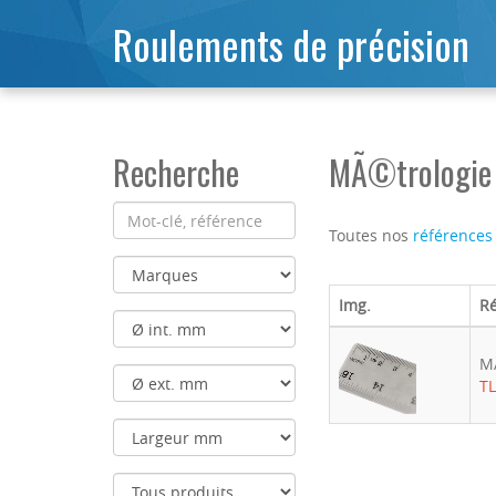
Roulements de précision
Recherche
MÃ©trologie 
Toutes nos
références
Img.
R
M
TL