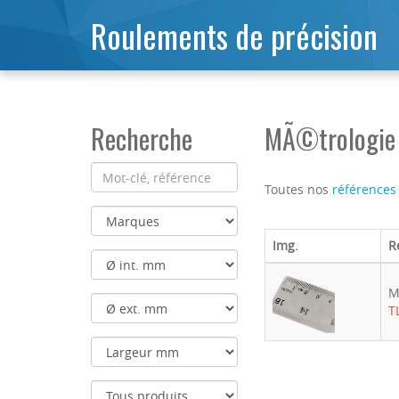
Roulements de précision
Recherche
MÃ©trologie 
Toutes nos
références
Img.
R
M
T