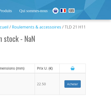
Produits
Qui sommes-nous
cueil
/
Roulements & accessoires
/ TLD 21 H11
n stock - NaN
mensions (mm)
Prix U. (€)
22.50
Acheter