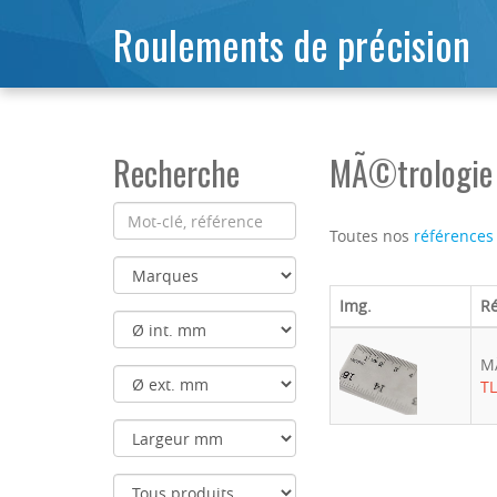
Roulements de précision
Recherche
MÃ©trologie T
Toutes nos
références
Img.
R
M
TL