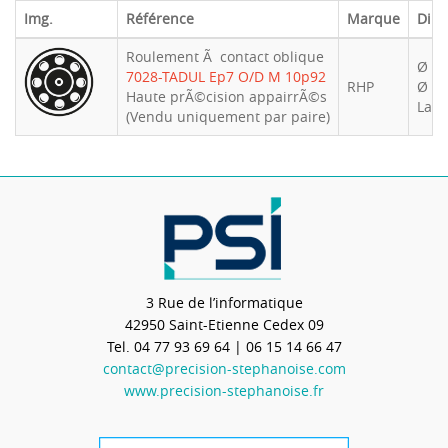
Img.
Référence
Marque
Dim
Roulement Ã contact oblique
Ø int
7028-TADUL Ep7 O/D M 10p92
RHP
Ø ex
Haute prÃ©cision appairrÃ©s
Larg
(Vendu uniquement par paire)
3 Rue de l’informatique
42950
Saint-Etienne Cedex 09
Tel.
04 77 93 69 64
| 06 15 14 66 47
contact@precision-stephanoise.com
www.precision-stephanoise.fr