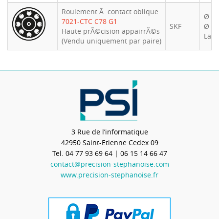
Roulement Ã contact oblique
Ø int
7021-CTC C78 G1
SKF
Ø ex
Haute prÃ©cision appairrÃ©s
Larg
(Vendu uniquement par paire)
3 Rue de l’informatique
42950
Saint-Etienne Cedex 09
Tel.
04 77 93 69 64
| 06 15 14 66 47
contact@precision-stephanoise.com
www.precision-stephanoise.fr