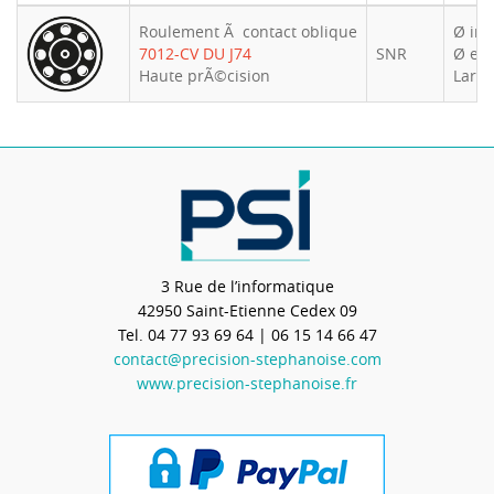
Roulement Ã contact oblique
Ø int.
7012-CV DU J74
SNR
Ø ext
Haute prÃ©cision
Large
3 Rue de l’informatique
42950
Saint-Etienne Cedex 09
Tel.
04 77 93 69 64
| 06 15 14 66 47
contact@precision-stephanoise.com
www.precision-stephanoise.fr