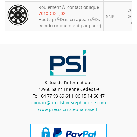
Roulement Ã contact oblique
Ø int
7010-CDT J02
SNR
Ø ex
Haute prÃ©cision appairrÃ©s
Larg
(Vendu uniquement par paire)
3 Rue de l’informatique
42950
Saint-Etienne Cedex 09
Tel.
04 77 93 69 64
| 06 15 14 66 47
contact@precision-stephanoise.com
www.precision-stephanoise.fr