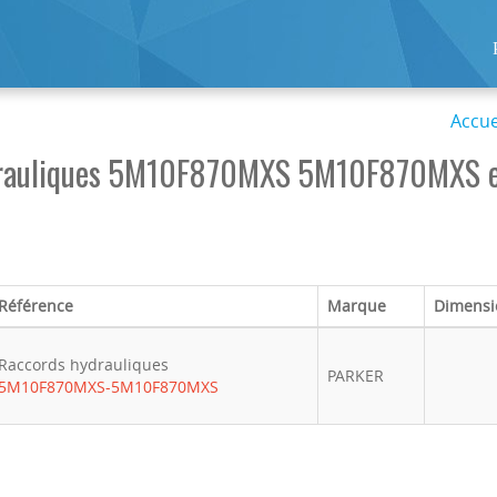
Accue
drauliques 5M10F870MXS 5M10F870MXS e
Référence
Marque
Dimensi
Raccords hydrauliques
PARKER
5M10F870MXS-5M10F870MXS