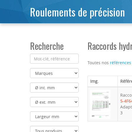
Roulements de précision
Recherche
Raccords hyd
Toutes nos
références
Img.
Référ
Racco
5-4F
Adapt
3