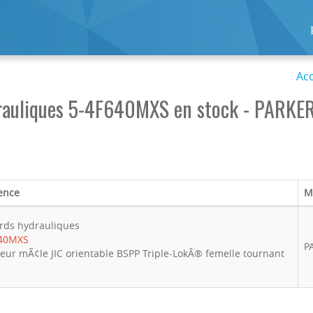
Acc
rauliques 5-4F640MXS en stock - PARKE
ence
M
rds hydrauliques
640MXS
P
eur mÃ¢le JIC orientable BSPP Triple-LokÂ® femelle tournant