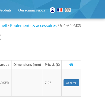
Produits
Qui sommes-nous
ueil
/
Roulements & accessoires
/ 5-4F640MXS
R
arque
Dimensions (mm)
Prix U. (€)
ARKER
7.96
Acheter