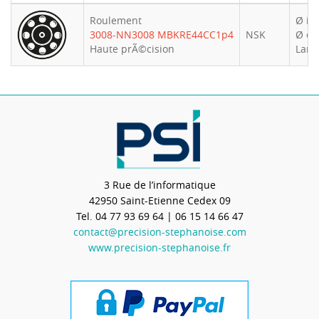
Roulement
Ø int
3008-NN3008 MBKRE44CC1p4
NSK
Ø ext
Haute prÃ©cision
Larg
3 Rue de l’informatique
42950
Saint-Etienne Cedex 09
Tel.
04 77 93 69 64
| 06 15 14 66 47
contact@precision-stephanoise.com
www.precision-stephanoise.fr