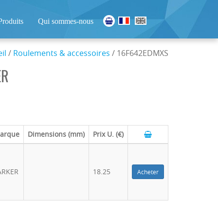
Produits
Qui sommes-nous
il
/
Roulements & accessoires
/ 16F642EDMXS
ER
arque
Dimensions (mm)
Prix U. (€)
ARKER
18.25
Acheter