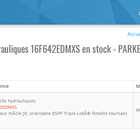
Accue
rauliques 16F642EDMXS en stock - PARK
ence
M
rds hydrauliques
42EDMXS
P
eur mÃ¢le JIC orientable BSPP Triple-LokÂ® femelle tournant