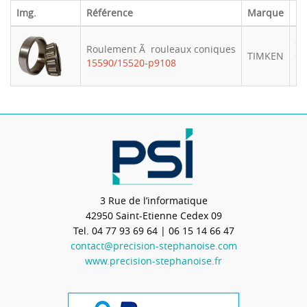
Img.
Référence
Marque
Di
Ø 
Roulement Ã rouleaux coniques
TIMKEN
Ø 
15590/15520-p9108
La
3 Rue de l’informatique
42950
Saint-Etienne Cedex 09
Tel.
04 77 93 69 64
| 06 15 14 66 47
contact@precision-stephanoise.com
www.precision-stephanoise.fr