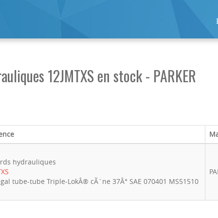
rauliques 12JMTXS en stock - PARKER
ence
Ma
rds hydrauliques
TXS
PA
gal tube-tube Triple-LokÂ® cÃ´ne 37Â° SAE 070401 MS51510