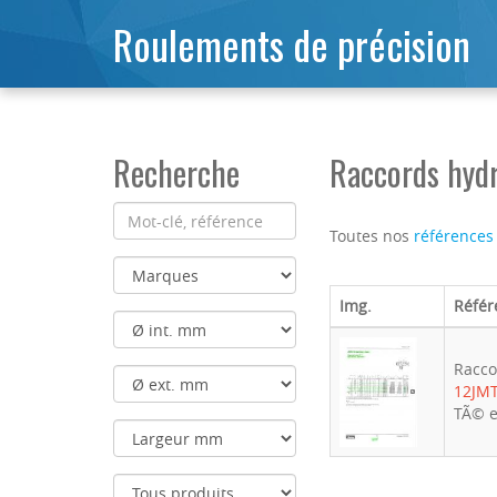
Roulements de précision
Recherche
Raccords hyd
Toutes nos
références
Img.
Référ
Racco
12JM
TÃ© e