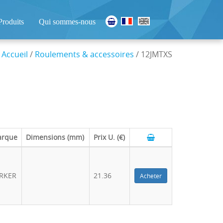
Produits
Qui sommes-nous
Accueil
/
Roulements & accessoires
/ 12JMTXS
rque
Dimensions (mm)
Prix U. (€)
RKER
21.36
Acheter